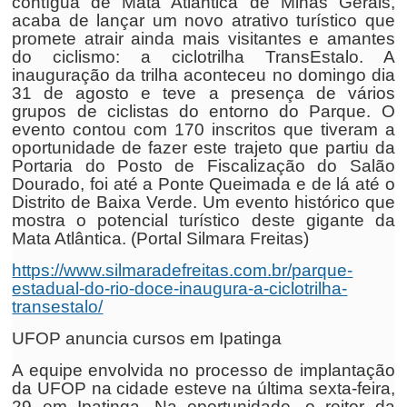
contígua de Mata Atlântica de Minas Gerais,
acaba de lançar um novo atrativo turístico que
promete atrair ainda mais visitantes e amantes
do ciclismo: a ciclotrilha TransEstalo. A
inauguração da trilha aconteceu no domingo dia
31 de agosto e teve a presença de vários
grupos de ciclistas do entorno do Parque. O
evento contou com 170 inscritos que tiveram a
oportunidade de fazer este trajeto que partiu da
Portaria do Posto de Fiscalização do Salão
Dourado, foi até a Ponte Queimada e de lá até o
Distrito de Baixa Verde. Um evento histórico que
mostra o potencial turístico deste gigante da
Mata Atlântica. (Portal Silmara Freitas)
https://www.silmaradefreitas.com.br/parque-
estadual-do-rio-doce-inaugura-a-ciclotrilha-
transestalo/
UFOP anuncia cursos em Ipatinga
A equipe envolvida no processo de implantação
da UFOP na cidade esteve na última sexta-feira,
29 em Ipatinga. Na oportunidade, o reitor da