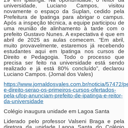
universidade, Luciano Campos, visitou
novamente o espaço da Suplan, cedido pela
Prefeitura de Ipatinga para abrigar o campus.
Após a inspeção técnica, a equipe participou de
uma reunião de alinhamento à tarde com o
prefeito Gustavo Nunes. A expectativa é que em
abril de 2025 as aulas comecem. “Em abril,
muito provavelmente, estaremos já recebendo
estudantes aqui em Ipatinga nos cursos de
Direito e Pedagogia. Todo o processo que
precisa ser feito na universidade está sendo
realizado e já está 80% concluído”, declarou
Luciano Campos. (Jornal dos Vales)
https://www.jornaldosvales.com.br/noticia/57472/
e-direito-serao-os-primeiros-cursos-ofertados-
pela-ufop-anunciam-prefeito-de-ipatinga-e-reitor-
da-universidade
Colégio inaugura unidade em Lagoa Santa
Liderado pelo professor Valseni Braga e pela
diretora da unidade Lagoa Santa do Colégio