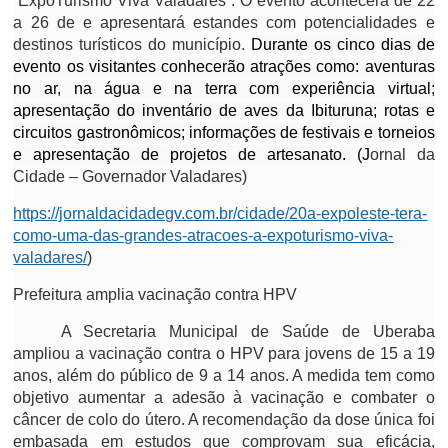
“ExpoTurismo Viva Valadares”. O evento acontecerá de 22
a 26 de e apresentará estandes com potencialidades e
destinos turísticos do município.
Durante os cinco dias de
evento os visitantes conhecerão atrações como: aventuras
no ar, na água e na terra com experiência virtual;
apresentação do inventário de aves da Ibituruna; rotas e
circuitos gastronômicos; informações de festivais e torneios
e apresentação de projetos de artesanato. (J
ornal da
Cidade – Governador Valadares)
https://jornaldacidadegv.com.br/cidade/20a-expoleste-tera-
como-uma-das-grandes-atracoes-a-expoturismo-viva-
valadares/
)
Prefeitura amplia vacinação contra HPV
A Secretaria Municipal de Saúde de Uberaba
ampliou a vacinação contra o HPV para jovens de 15 a 19
anos, além do público de 9 a 14 anos. A medida tem como
objetivo aumentar a adesão à vacinação e combater o
câncer de colo do útero. A recomendação da dose única foi
embasada em estudos que comprovam sua eficácia,