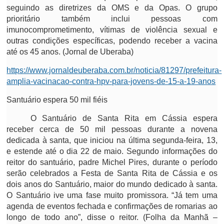
seguindo as diretrizes da OMS e da Opas. O grupo
prioritário também inclui pessoas com
imunocomprometimento, vítimas de violência sexual e
outras condições específicas, podendo receber a vacina
até os 45 anos. (
Jornal de Uberaba)
https://www.jornaldeuberaba.com.br/noticia/81297/prefeitura-
amplia-vacinacao-contra-hpv-para-jovens-de-15-a-19-anos
Santuário espera 50 mil fiéis
O Santuário de Santa Rita em Cássia espera
receber cerca de 50 mil pessoas durante a novena
dedicada à santa, que iniciou na última segunda-feira, 13,
e estende até o dia 22 de maio. Segundo informações do
reitor do santuário, padre Michel Pires, durante o período
serão celebrados a Festa de Santa Rita de Cássia e os
dois anos do Santuário, maior do mundo dedicado à santa.
O Santuário ive uma fase muito promissora. “Já tem uma
agenda de eventos fechada e confirmações de romarias ao
longo de todo ano”, disse o reitor. (Folha da Manhã –