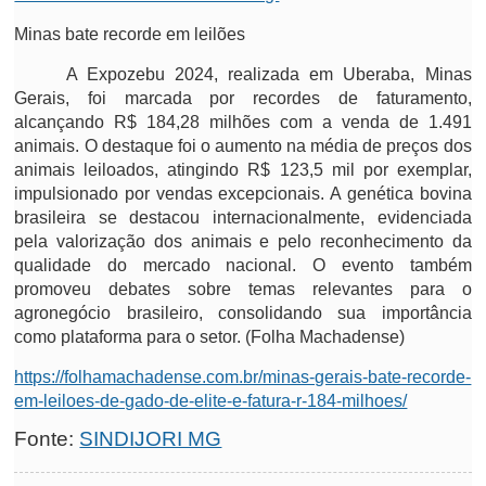
Minas bate recorde em leilões
A Expozebu 2024, realizada em Uberaba, Minas
Gerais, foi marcada por recordes de faturamento,
alcançando R$ 184,28 milhões com a venda de 1.491
animais. O destaque foi o aumento na média de preços dos
animais leiloados, atingindo R$ 123,5 mil por exemplar,
impulsionado por vendas excepcionais. A genética bovina
brasileira se destacou internacionalmente, evidenciada
pela valorização dos animais e pelo reconhecimento da
qualidade do mercado nacional. O evento também
promoveu debates sobre temas relevantes para o
agronegócio brasileiro, consolidando sua importância
como plataforma para o setor. (Folha Machadense)
https://folhamachadense.com.br/minas-gerais-bate-recorde-
em-leiloes-de-gado-de-elite-e-fatura-r-184-milhoes/
Fonte:
SINDIJORI MG