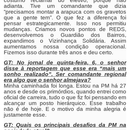
costumo reclamar do efetivo, porque não
adianta. Tive um comandante que dizia
“precisamos montar a arapuca com os gravetos
que a gente tem”. O que fez a diferença foi
pensar estrategicamente. Isso nos permitiu
mudanças. Criamos novos pontos de REDS,
desenvolvemos o Guardião dos Bairros,
expandimos o Vizinhança Solidária. Assim
aumentamos nossa condição operacional.
Fizemos isso durante três anos e deu certo.
GT: No jornal de quinta-feira, 6, o senhor
disse à reportagem que esse era “mais um
sonho realizado”. Ser comandante regional
era algo que o senhor almejava?
Minha caminhada foi longa. Estou na PM há 27
anos e desde os primórdios, quando entrei como
oficial de carreira, tudo o que fiz foi pensando em
alcançar um posto hierárquico. Esse trabalho
não é de hoje. E o motivo da minha alegria é
justamente esse.
GT: Quais os principais desafios da PM na