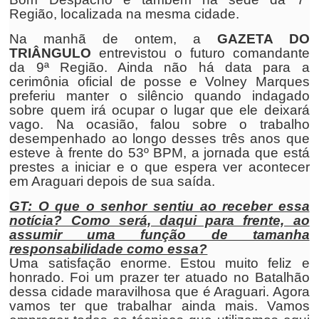
Região, localizada na mesma cidade.
Na manhã de ontem, a
GAZETA DO
TRIÂNGULO
entrevistou o futuro comandante
da 9ª Região. Ainda não há data para a
cerimônia oficial de posse e Volney Marques
preferiu manter o silêncio quando indagado
sobre quem irá ocupar o lugar que ele deixará
vago. Na ocasião, falou sobre o trabalho
desempenhado ao longo desses três anos que
esteve à frente do 53º BPM, a jornada que está
prestes a iniciar e o que espera ver acontecer
em Araguari depois de sua saída.
GT: O que o senhor sentiu ao receber essa
notícia? Como será, daqui para frente, ao
assumir uma função de tamanha
responsabilidade como essa?
Uma satisfação enorme. Estou muito feliz e
honrado. Foi um prazer ter atuado no Batalhão
dessa cidade maravilhosa que é Araguari. Agora
vamos ter que trabalhar ainda mais. Vamos