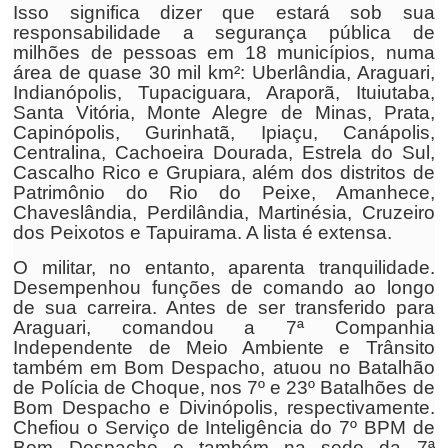
Isso significa dizer que estará sob sua
responsabilidade a segurança pública de
milhões de pessoas em 18 municípios, numa
área de quase 30 mil km²: Uberlândia, Araguari,
Indianópolis, Tupaciguara, Araporã, Ituiutaba,
Santa Vitória, Monte Alegre de Minas, Prata,
Capinópolis, Gurinhatã, Ipiaçu, Canápolis,
Centralina, Cachoeira Dourada, Estrela do Sul,
Cascalho Rico e Grupiara, além dos distritos de
Patrimônio do Rio do Peixe, Amanhece,
Chaveslândia, Perdilândia, Martinésia, Cruzeiro
dos Peixotos e Tapuirama. A lista é extensa.
O militar, no entanto, aparenta tranquilidade.
Desempenhou funções de comando ao longo
de sua carreira. Antes de ser transferido para
Araguari, comandou a 7ª Companhia
Independente de Meio Ambiente e Trânsito
também em Bom Despacho, atuou no Batalhão
de Polícia de Choque, nos 7º e 23º Batalhões de
Bom Despacho e Divinópolis, respectivamente.
Chefiou o Serviço de Inteligência do 7º BPM de
Bom Despacho e também na sede da 7ª