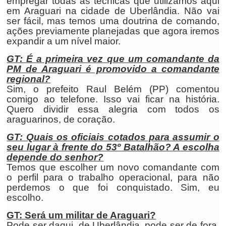
empregar todas as técnicas que utilizamos aqui
em Araguari na cidade de Uberlândia. Não vai
ser fácil, mas temos uma doutrina de comando,
ações previamente planejadas que agora iremos
expandir a um nível maior.
GT: É a primeira vez que um comandante da
PM de Araguari é promovido a comandante
regional?
Sim, o prefeito Raul Belém (PP) comentou
comigo ao telefone. Isso vai ficar na história.
Quero dividir essa alegria com todos os
araguarinos, de coração.
GT: Quais os oficiais cotados para assumir o
seu lugar à frente do 53º Batalhão? A escolha
depende do senhor?
Temos que escolher um novo comandante com
o perfil para o trabalho operacional, para não
perdemos o que foi conquistado. Sim, eu
escolho.
GT: Será um militar de Araguari?
Pode ser daqui, de Uberlândia, pode ser de fora.