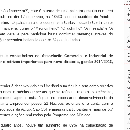
q
N
são financeira?”, este é o tema de uma palestra gratuita que será
e
iub, no dia 17 de março, às 18h30 no mini auditório da Aciub –
q
rtins. O palestrante é o economista Carlos Eduardo Costa, autor
I
 financeira, como o “Meu dinheiro”, “O cofrinho”, “A mesada” e “A
i
em geral e para participar basta confirmar presença através do
c
r@empreenderuberlandia.com.br. Vagas limitadas.
A
q
D
ores e conselheiros da Associação Comercial e Industrial de
q
r diretrizes importantes para nova diretoria, gestão 2014/2016,
L
M
ender é desenvolvido em Uberlândia na Aciub e tem como objetivo
q
equenas e médias empresas que se reúnem, trocam experiências,
S
do como agentes estratégicos no processo de desenvolvimento da
e
rama Empreender possui 21 Núcleos Setoriais e já conta com a
q
sociados da Aciub. São 334 empresas participantes e mais de 5,7
V
ventos e ações realizadas pelo Programa nos Núcleos.
r
á
 quatro anos, houve um aumento de 69% na capacitação de
q