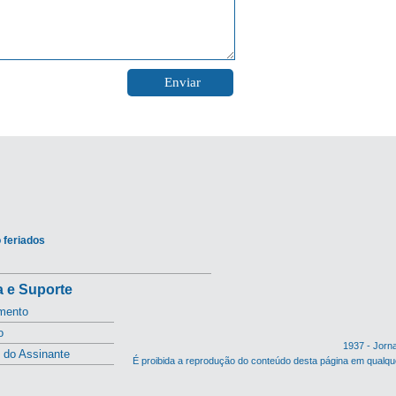
 feriados
 e Suporte
mento
o
1937 - Jorn
l do Assinante
É proibida a reprodução do conteúdo desta página em qualqu