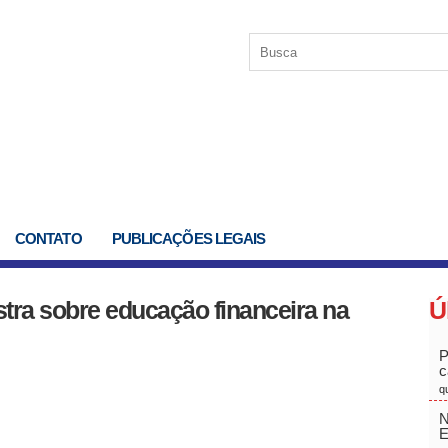
CONTATO
PUBLICAÇÕES LEGAIS
tra sobre educação financeira na
Ú
P
c
q
N
E