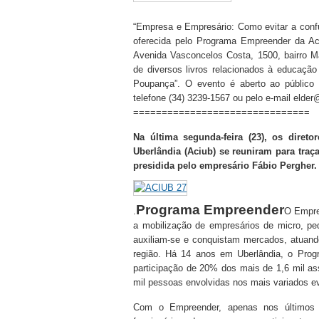
“Empresa e Empresário: Como evitar a confu
oferecida pelo Programa Empreender da Ac
Avenida Vasconcelos Costa, 1500, bairro Ma
de diversos livros relacionados à educação
Poupança”. O evento é aberto ao público 
telefone (34) 3239-1567 ou pelo e-mail elde
===============================
Na última segunda-feira (23), os diret
Uberlândia (Aciub) se reuniram para traça
presidida pelo empresário Fábio Pergher.
Programa Empreender
.
O Empre
a mobilização de empresários de micro, p
auxiliam-se e conquistam mercados, atuan
região. Há 14 anos em Uberlândia, o Prog
participação de 20% dos mais de 1,6 mil as
mil pessoas envolvidas nos mais variados e
Com o Empreender, apenas nos últimos