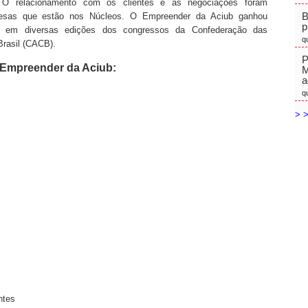
s. O relacionamento com os clientes e as negociações foram
B
esas que estão nos Núcleos. O Empreender da Aciub ganhou
p
ue em diversas edições dos congressos da Confederação das
q
Brasil (CACB).
P
 Empreender da Aciub:
M
a
q
> >
ntes