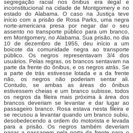
segregação racial nos ônibus era ilegal e
inconstitucional na cidade de Montgomery e no
estado do Alabama. O caso na Justiça teve
início com a prisão de Rosa Parks, uma negra
norte-americana presa por negar dar o seu
assento no transporte público para um branco,
em Montgomery, no Alabama. Sua prisão, no dia
10 de dezembro de 1955, deu início a um
boicote da comunidade negra ao transporte
público. Os negros representavam 3/4 dos
usuários. Pelas regras, os brancos sentavam na
parte da frente do ônibus, e os negros atrás. Se
a parte de trás estivesse lotada e a da frente
não, os negros não poderiam sentar ali.
Contudo, se ambas as áreas do ônibus
estivessem cheias e um branco subisse, todos
os negros da fileira mais próxima à área dos
brancos deveriam se levantar e dar lugar ao
passageiro branco. Rosa estava nesta fileira e
se recusou a levantar quando um branco subiu,
desobedecendo a ordem do motorista e levada
para a prisão. Os negros também deveriam
pagar a passagem pela porta da frente para o