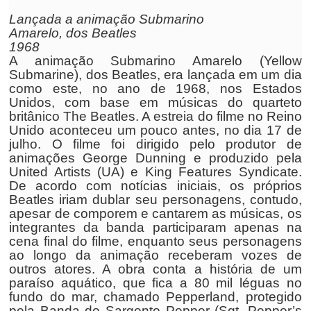
Lançada a animação Submarino
Amarelo, dos Beatles
1968
A animação Submarino Amarelo (Yellow
Submarine), dos Beatles, era lançada em um dia
como este, no ano de 1968, nos Estados
Unidos, com base em músicas do quarteto
britânico The Beatles. A estreia do filme no Reino
Unido aconteceu um pouco antes, no dia 17 de
julho. O filme foi dirigido pelo produtor de
animações George Dunning e produzido pela
United Artists (UA) e King Features Syndicate.
De acordo com notícias iniciais, os próprios
Beatles iriam dublar seu personagens, contudo,
apesar de comporem e cantarem as músicas, os
integrantes da banda participaram apenas na
cena final do filme, enquanto seus personagens
ao longo da animação receberam vozes de
outros atores. A obra conta a história de um
paraíso aquático, que fica a 80 mil léguas no
fundo do mar, chamado Pepperland, protegido
pela Banda do Sargento Pepper (Sgt. Pepper’s