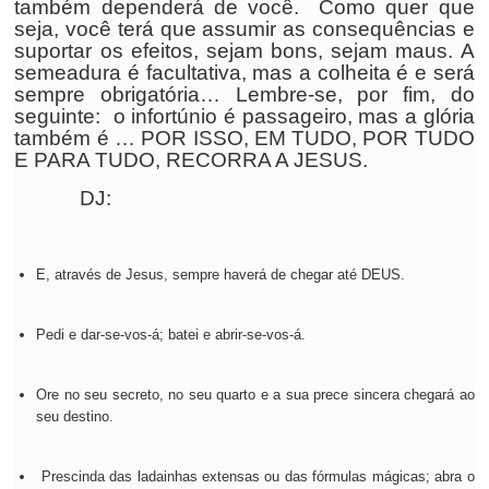
também dependerá de você. Como quer que
seja, você terá que assumir as consequências e
suportar os efeitos, sejam bons, sejam maus. A
semeadura é facultativa, mas a colheita é e será
sempre obrigatória… Lembre-se, por fim, do
seguinte: o infortúnio é passageiro, mas a glória
também é …
POR
ISSO,
EM TUDO, POR TUDO
E PARA TUDO, RECORRA A JESUS.
DJ:
E, através de Jesus, sempre haverá de chegar até DEUS.
Pedi e dar-se-vos-á; batei e abrir-se-vos-á.
Ore no seu secreto, no seu quarto e a sua prece sincera chegará ao
seu destino.
Prescinda das ladainhas extensas ou das fórmulas mágicas; abra o