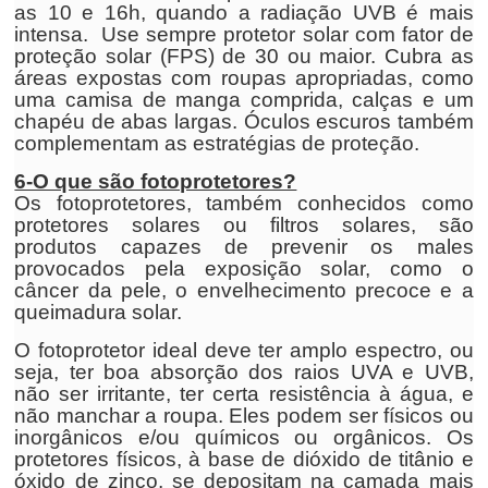
as 10 e 16h, quando a radiação UVB é mais
intensa. Use sempre protetor solar com fator de
proteção solar (FPS) de 30 ou maior. Cubra as
áreas expostas com roupas apropriadas, como
uma camisa de manga comprida, calças e um
chapéu de abas largas. Óculos escuros também
complementam as estratégias de proteção.
6-O que são fotoprotetores?
Os fotoprotetores, também conhecidos como
protetores solares ou filtros solares, são
produtos capazes de prevenir os males
provocados pela exposição solar, como o
câncer da pele, o envelhecimento precoce e a
queimadura solar.
O fotoprotetor ideal deve ter amplo espectro, ou
seja, ter boa absorção dos raios UVA e UVB,
não ser irritante, ter certa resistência à água, e
não manchar a roupa. Eles podem ser físicos ou
inorgânicos e/ou químicos ou orgânicos. Os
protetores físicos, à base de dióxido de titânio e
óxido de zinco, se depositam na camada mais