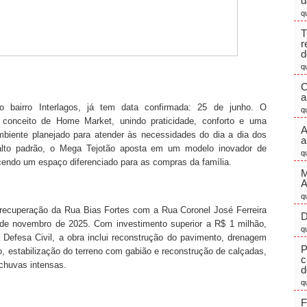
d
q
T
r
d
q
C
a
 bairro Interlagos, já tem data confirmada: 25 de junho. O
q
conceito de Home Market, unindo praticidade, conforto e uma
A
iente planejado para atender às necessidades do dia a dia dos
a
alto padrão, o Mega Tejotão aposta em um modelo inovador de
q
cendo um espaço diferenciado para as compras da família.
M
q
de recuperação da Rua Bias Fortes com a Rua Coronel José Ferreira
D
s de novembro de 2025. Com investimento superior a R$ 1 milhão,
q
 Defesa Civil, a obra inclui reconstrução do pavimento, drenagem
P
bo, estabilização do terreno com gabião e reconstrução de calçadas,
c
chuvas intensas.
d
q
F