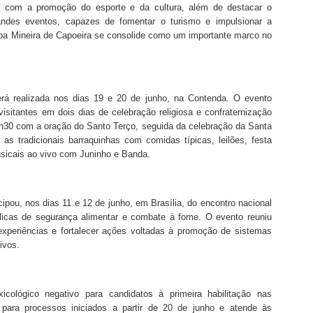
l com a promoção do esporte e da cultura, além de destacar o
randes eventos, capazes de fomentar o turismo e impulsionar a
opa Mineira de Capoeira se consolide como um importante marco no
erá realizada nos dias 19 e 20 de junho, na Contenda. O evento
visitantes em dois dias de celebração religiosa e confraternização
19h30 com a oração do Santo Terço, seguida da celebração da Santa
 as tradicionais barraquinhas com comidas típicas, leilões, festa
sicais ao vivo com Juninho e Banda.
cipou, nos dias 11 e 12 de junho, em Brasília, do encontro nacional
blicas de segurança alimentar e combate à fome. O evento reuniu
 experiências e fortalecer ações voltadas à promoção de sistemas
ivos.
cológico negativo para candidatos à primeira habilitação nas
para processos iniciados a partir de 20 de junho e atende às