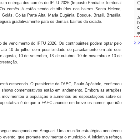
C
iou a entrega dos carnês do IPTU 2026 (Imposto Predial e Territorial
Os carnês já estão sendo distribuídos nos bairros Santa Helena,
q
 Goiás, Goiás Parte Alta, Maria Eugênia, Bosque, Brasil, Brasília,
A
seguirá gradativamente para os demais bairros da cidade.
b
c
q
> >
rio de vencimento do IPTU 2026. Os contribuintes podem optar pelo
até 10 de julho, com possibilidade de parcelamento em até seis
 agosto, 10 de setembro, 13 de outubro, 10 de novembro e 10 de
prestação.
i está crescendo. O presidente da FAEC, Paulo Apóstolo, confirmou
dos shows comemorativos estão em andamento. Embora as atrações
cia movimentou a população e aumentou as especulações sobre os
 expectativa é de que a FAEC anuncie em breve os nomes que irão
 segue avançando em Araguari. Uma reunião estratégica aconteceu
o evento, que promete movimentar o município. A iniciativa reforça