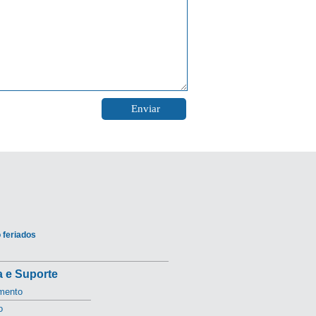
 feriados
 e Suporte
mento
o