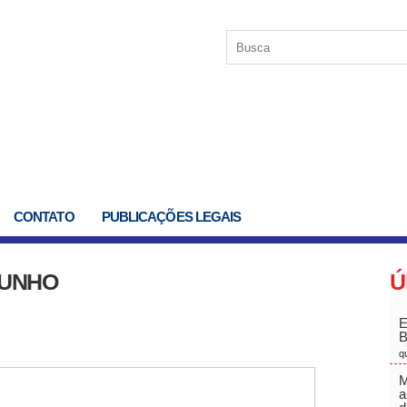
CONTATO
PUBLICAÇÕES LEGAIS
JUNHO
Ú
E
q
M
a