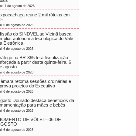
uais
ex, 7 de agosto de 2026
xpocachaça reúne 2 mil rótulos em
BH
ui, 6 de agosto de 2026
issão do SINDVEL ao Vietnã busca
mpliar autonomia tecnológica do Vale
a Eletrônica
ui, 6 de agosto de 2026
ráfego na BR-365 terá fiscalização
eforçada a partir desta quinta-feira, 6
e agosto
ui, 6 de agosto de 2026
âmara retoma sessões ordinárias e
prova projetos do Executivo
ui, 6 de agosto de 2026
gosto Dourado destaca benefícios da
mamentação para mães e bebês
ui, 6 de agosto de 2026
OMENTO DE VÔLEI – 06 DE
AGOSTO
ui, 6 de agosto de 2026