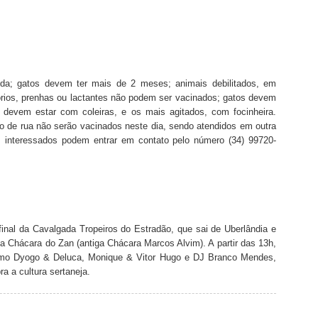
da; gatos devem ter mais de 2 meses; animais debilitados, em
tórios, prenhas ou lactantes não podem ser vacinados; gatos devem
 devem estar com coleiras, e os mais agitados, com focinheira.
ão de rua não serão vacinados neste dia, sendo atendidos em outra
s interessados podem entrar em contato pelo número (34) 99720-
final da Cavalgada Tropeiros do Estradão, que sai de Uberlândia e
na Chácara do Zan (antiga Chácara Marcos Alvim). A partir das 13h,
 como Dyogo & Deluca, Monique & Vitor Hugo e DJ Branco Mendes,
a a cultura sertaneja.