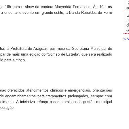
D
r das 16h com o show da cantora Maryedda Fernandes. Às 19h, as
q
ra encerrar o evento em grande estilo, a Banda Rebeldes do Forró
P
c
d
q
> >
, a Prefeitura de Araguari, por meio da Secretaria Municipal de
par de mais uma edição do “Sorriso de Estrela”, que será realizado
lo para almoço.
erão oferecidos atendimentos clínicos e emergenciais, orientações
 de encaminhamentos para tratamentos prolongados, sempre com
imento. A iniciativa reforça o compromisso da gestão municipal
opulação.