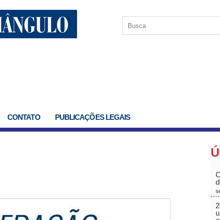
CONTATO
PUBLICAÇÕES LEGAIS
Ú
C
d
s
2
u