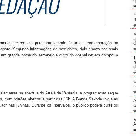
q
s
E
q
M
a
d
Araguari se prepara para uma grande festa em comemoração ao
agosto. Segundo informações de bastidores, dois shows nacionais
q
a: um grande nome do sertanejo e outro do gospel devem compor a
T
r
d
q
C
a
q
lamansa na abertura do Arraiá da Ventania, a programação segue
os, com portões abertos a partir das 16h. A Banda Sakode inicia as
A
a
adrilhas juninas. Durante os intervalos, o público poderá curtir os
q
M
q