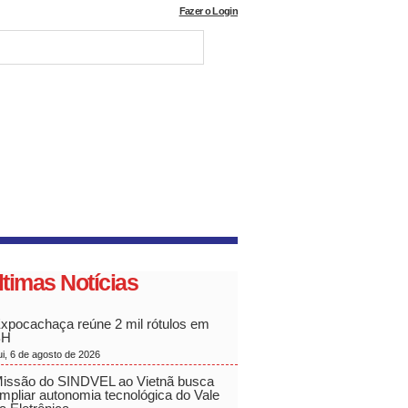
Fazer o Login
ltimas Notícias
xpocachaça reúne 2 mil rótulos em
BH
ui, 6 de agosto de 2026
issão do SINDVEL ao Vietnã busca
mpliar autonomia tecnológica do Vale