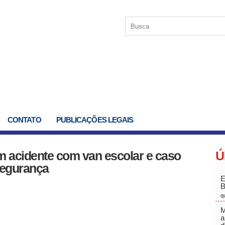
CONTATO
PUBLICAÇÕES LEGAIS
em acidente com van escolar e caso
Ú
segurança
E
q
M
a