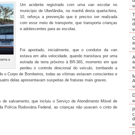
d
Um acidente registrado com uma van escolar no
q
município de Uberlândia, na manhã desta quarta-feira,
T
10, reforça a prevenção que é preciso ser realizada
r
com esse meio de transporte, que transporta crianças
d
e adolescentes para as escolas.
q
C
a
q
Foi apontado, inicialmente, que o condutor da van
estava em alta velocidade, quando transitava por uma
A
chama a
a
estrada de terra próximo à BR-365, momento em que
q
perdeu o controle direcional do veículo, tombando a
do o Corpo de Bombeiros, todas as vítimas estavam conscientes e
M
uatro delas apresentavam suspeitas de fraturas mais graves.
q
D
 de salvamento, que incluiu o Serviço de Atendimento Móvel de
q
 da Polícia Rodoviária Federal, as crianças não usavam o cinto de
P
c
d
q
F