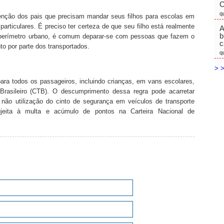
C
q
enção dos pais que precisam mandar seus filhos para escolas em
articulares. É preciso ter certeza de que seu filho está realmente
A
b
o perímetro urbano, é comum deparar-se com pessoas que fazem o
c
to por parte dos transportados.
q
> >
para todos os passageiros, incluindo crianças, em vans escolares,
Brasileiro (CTB). O descumprimento dessa regra pode acarretar
 não utilização do cinto de segurança em veículos de transporte
sujeita à multa e acúmulo de pontos na Carteira Nacional de