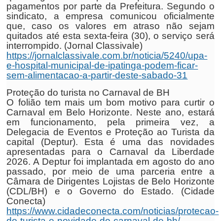
pagamentos por parte da Prefeitura. Segundo o
sindicato, a empresa comunicou oficialmente
que, caso os valores em atraso não sejam
quitados até esta sexta-feira (30), o serviço será
interrompido. (Jornal Classivale)
https://jornalclassivale.com.br/noticia/5240/upa-
e-hospital-municipal-de-ipatinga-podem-ficar-
sem-alimentacao-a-partir-deste-sabado-31
Proteção do turista no Carnaval de BH
O folião tem mais um bom motivo para curtir o
Carnaval em Belo Horizonte. Neste ano, estará
em funcionamento, pela primeira vez, a
Delegacia de Eventos e Proteção ao Turista da
capital (Deptur). Esta é uma das novidades
apresentadas para o Carnaval da Liberdade
2026. A Deptur foi implantada em agosto do ano
passado, por meio de uma parceria entre a
Câmara de Dirigentes Lojistas de Belo Horizonte
(CDL/BH) e o Governo do Estado. (Cidade
Conecta)
https://www.cidadeconecta.com/noticias/protecao-
do-turista-e-novidade-do-carnaval-de-bh/