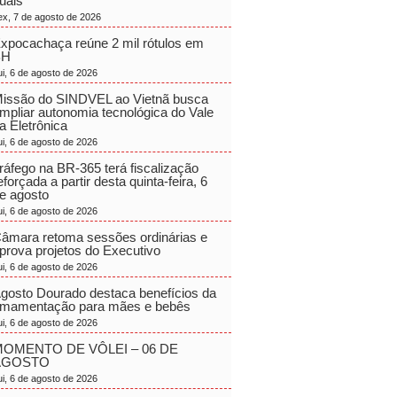
uais
ex, 7 de agosto de 2026
xpocachaça reúne 2 mil rótulos em
BH
ui, 6 de agosto de 2026
issão do SINDVEL ao Vietnã busca
mpliar autonomia tecnológica do Vale
a Eletrônica
ui, 6 de agosto de 2026
ráfego na BR-365 terá fiscalização
eforçada a partir desta quinta-feira, 6
e agosto
ui, 6 de agosto de 2026
âmara retoma sessões ordinárias e
prova projetos do Executivo
ui, 6 de agosto de 2026
gosto Dourado destaca benefícios da
mamentação para mães e bebês
ui, 6 de agosto de 2026
OMENTO DE VÔLEI – 06 DE
AGOSTO
ui, 6 de agosto de 2026