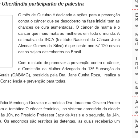
q
e Uberlândia participarão de palestra
s
E
O mês de Outubro é dedicado a ações para a prevenção
contra o câncer que se descoberto na fase inicial tem as
q
chances de cura aumentadas. O câncer de mama é o
câncer que mais mata as mulheres em todo o mundo. A
M
a
estimativa do INCA (Instituto Nacional de Câncer José
d
Alencar Gomes da Silva) é que neste ano 57.120 novos
q
casos sejam descobertos no Brasil.
T
Com o intuito de promover a prevenção contra o câncer,
r
d
a Comissão da Mulher Advogada da 13ª Subseção da
q
erais (OAB/MG), presidida pela Dra. Jane Cunha Roza, realiza a
Consciência e prevenção para todas.
C
a
q
A
 Nádia Mendonça Gouveia e a médica Dra. Iaracema Oliveira Pereira
a
am a temática O câncer feminino, no sistema carcerário da cidade
q
 às 10h, no Presídio Professor Jacy de Assis e o segundo, às 14h,
M
a. Os encontros são restritos às detentas, as quais receberão um
q