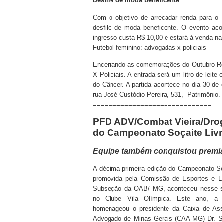
Desfile de moda beneficente
Com o objetivo de arrecadar renda para o
desfile de moda beneficente. O evento ac
ingresso custa R$ 10,00 e estará à venda 
Futebol feminino: advogadas x policiais
Encerrando as comemorações do Outubro Ro
X Policiais. A entrada será um litro de leit
do Câncer. A partida acontece no dia 30 de 
rua José Custódio Pereira, 531, Patrimônio.
==============================
PFD ADV/Combat Vieira/Droga
do Campeonato Soçaite Liv
Equipe também conquistou premiaç
A décima primeira edição do Campeonato So
promovida pela Comissão de Esportes e L
Subseção da OAB/ MG, aconteceu nesse s
no Clube Vila Olímpica. Este ano, a 
homenageou o presidente da Caixa de Ass
Advogado de Minas Gerais (CAA-MG) Dr. Sé