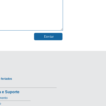
 feriados
 e Suporte
mento
o