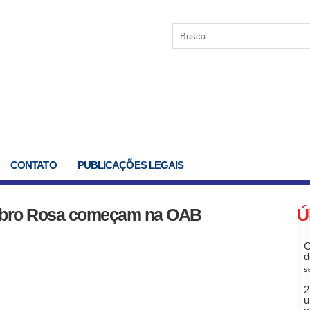
CONTATO
PUBLICAÇÕES LEGAIS
bro Rosa começam na OAB
Ú
C
d
s
2
u