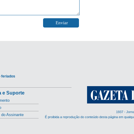
 feriados
 e Suporte
mento
o
1937 - Jorn
l do Assinante
É proibida a reprodução do conteúdo desta página em qualqu