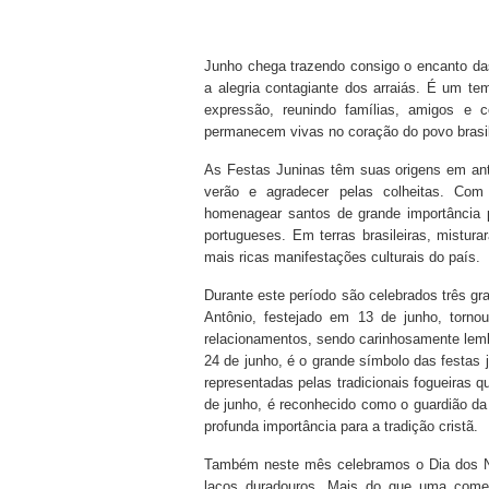
Junho chega trazendo consigo o encanto das n
a alegria contagiante dos arraiás. É um te
expressão, reunindo famílias, amigos e
permanecem vivas no coração do povo brasil
As Festas Juninas têm suas origens em ant
verão e agradecer pelas colheitas. Com
homenagear santos de grande importância pa
portugueses. Em terras brasileiras, mistur
mais ricas manifestações culturais do país.
Durante este período são celebrados três g
Antônio, festejado em 13 de junho, torn
relacionamentos, sendo carinhosamente lem
24 de junho, é o grande símbolo das festas j
representadas pelas tradicionais fogueiras
de junho, é reconhecido como o guardião da 
profunda importância para a tradição cristã.
Também neste mês celebramos o Dia dos Na
laços duradouros. Mais do que uma comemo