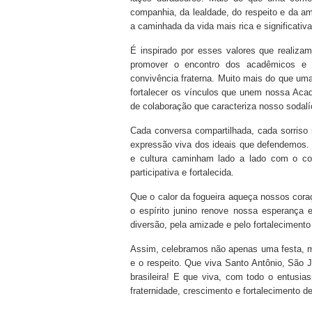
companhia, da lealdade, do respeito e da a
a caminhada da vida mais rica e significativa
É inspirado por esses valores que realiza
promover o encontro dos acadêmicos e d
convivência fraterna. Muito mais do que um
fortalecer os vínculos que unem nossa Acad
de colaboração que caracteriza nosso sodalí
Cada conversa compartilhada, cada sorriso
expressão viva dos ideais que defendemos. 
e cultura caminham lado a lado com o c
participativa e fortalecida.
Que o calor da fogueira aqueça nossos coraç
o espírito junino renove nossa esperança
diversão, pela amizade e pelo fortalecimen
Assim, celebramos não apenas uma festa, ma
e o respeito. Que viva Santo Antônio, São 
brasileira! E que viva, com todo o entusi
fraternidade, crescimento e fortalecimento 