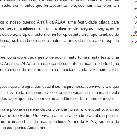
C
mizade, sentimentos que fortalecem as relações humanas e tornam
q
.
A
b
mos o nosso querido Arraiá da ALAA, uma festividade criada para
c
e seus familiares em um ambiente de alegria, integração e
q
a celebração típica, este momento representa uma oportunidade de
emia, cultivando o respeito mútuo, a amizade sincera e o espírito
> >
cio.
 reencontrado e cada gesto de acolhimento tornam esta festa uma
O Arraiá da ALAA é um espaço de confraternização, onde tradição
ompromisso de construir uma comunidade cada vez mais unida,
ões, que a alegria das quadrilhas inspire nossa convivência e que
 em dias ainda melhores. Que esta celebração seja marcada pela
to dos laços que nos unem como acadêmicos, familiares e amigos.
s a própria essência da convivência humana: o encontro, a união
João e São Pedro! Que viva o amor, a amizade e a cultura popular
asmo, o nosso humilde mas grandioso Arraiá da ALAA, símbolo de
de nossa querida Academia.