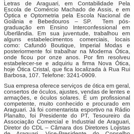
Letras de Araguari, em Contabilidade Pela
Escola de Comércio Machado de Assis, e em
Óptica e Optometria pela Escola Nacional de
Goiânia e Bebedouros – SP. Tem pós-
graduação em Ensino Interconfessional em
Uberlândia. Em sua juventude, trabalhou em
alguns estabelecimentos comerciais, locais
como: Cafundó Boutique, Imperial Modas e
posteriormente foi trabalhar na Moderna Ótica,
onde ficou por onze anos. Por fim resolveu
estabelecer-se e adquiriu a firma Nova Ótica,
hoje Ótica Cristal, que fica localizada à Rua Rui
Barbosa, 107. Telefone: 3241-0909.
Sua empresa oferece serviços de ótica em geral,
consertos de óculos, ajustes, vendas de lentes e
armações, e óculos solares. É um profissional
competente, muito conhecido e procurado em
Araguari. Já foi comentarista esportivo na Rádio
Planalto, foi Presidente do PT, Tesoureiro da
Associação Comercial e Industrial de Araguari,
Diretor do CDL – Câmara dos Diretores Lojistas
de Araguari, Vice-Presidente do Conselho