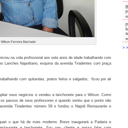
B
p
q
P
M
a
q
Wilson Ferreira Machado
> >
niciou na vida profissional aos sete anos de idade trabalhando com
no Lanches Napolitano, esquina da avenida Tiradentes com praça
trabalhando com quitandas, pratos feitos e salgados; ficou por ali
mpliar seus negócios e vendeu a lanchonete para o Wilson. Como
u os passos de seus professores e quando sentiu que o ponto não
 avenida Tiradentes número 59 e fundou o Napoli Restaurante e
uari o que há de mais moderno. Breve inaugurará a Padaria e
estaurante e lanchonete. Sou seu cliente e possa falar com