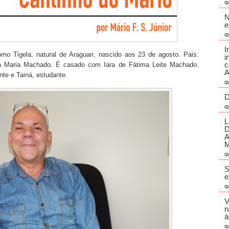
q
N
e
q
I
o Tigela, natural de Araguari, nascido aos 23 de agosto. Pais:
i
c
na Maria Machado. É casado com Iara de Fátima Leite Machado.
A
ante e Tainá, estudante.
q
D
q
L
M
q
S
e
q
V
r
á
q