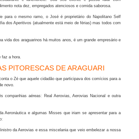
dimento nota dez, empregados atenciosos e comida saborosa.
de para o mesmo ramo, o José é proprietário do Napolitano Self
áfia dos Aperitivos (atualmente está meio de férias) mas todos com
a vida dos araguarinos há muitos anos, é um grande empresário e
faz a hora.
AS PITORESCAS DE ARAGUARI
conta o Zé que aquele cidadão que participava dos comícios para a
de novo.
s companhias aéreas: Real Aerovias, Aerovias Nacional e outra
 da Aeronáutica e algumas Misses que iriam se apresentar para a
o:
nistro da Aerovias e essa miscelania que veio embelezar a nossa