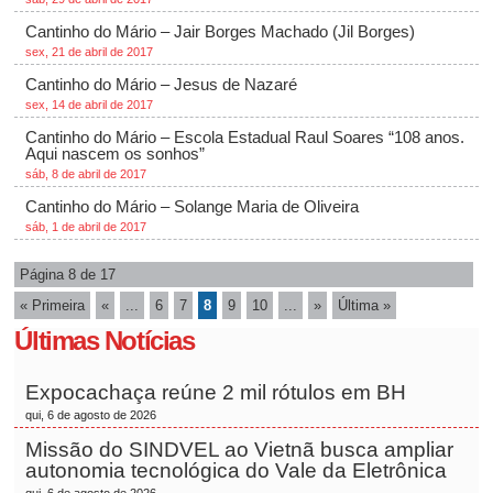
Cantinho do Mário – Jair Borges Machado (Jil Borges)
sex, 21 de abril de 2017
Cantinho do Mário – Jesus de Nazaré
sex, 14 de abril de 2017
Cantinho do Mário – Escola Estadual Raul Soares “108 anos.
Aqui nascem os sonhos”
sáb, 8 de abril de 2017
Cantinho do Mário – Solange Maria de Oliveira
sáb, 1 de abril de 2017
Página 8 de 17
« Primeira
«
...
6
7
8
9
10
...
»
Última »
Últimas Notícias
Expocachaça reúne 2 mil rótulos em BH
qui, 6 de agosto de 2026
Missão do SINDVEL ao Vietnã busca ampliar
autonomia tecnológica do Vale da Eletrônica