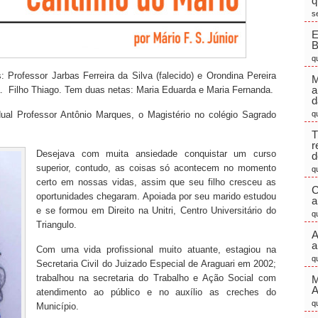
q
s
E
q
: Professor Jarbas Ferreira da Silva (falecido) e Orondina Pereira
M
a
 Filho Thiago. Tem duas netas: Maria Eduarda e Maria Fernanda.
d
dual Professor Antônio Marques, o Magistério no colégio Sagrado
q
T
r
Desejava com muita ansiedade conquistar um curso
d
superior, contudo, as coisas só acontecem no momento
q
certo em nossas vidas, assim que seu filho cresceu as
C
oportunidades chegaram. Apoiada por seu marido estudou
a
e se formou em Direito na Unitri, Centro Universitário do
q
Triangulo.
A
a
Com uma vida profissional muito atuante, estagiou na
q
Secretaria Civil do Juizado Especial de Araguari em 2002;
trabalhou na secretaria do Trabalho e Ação Social com
M
atendimento ao público e no auxílio as creches do
q
Município.