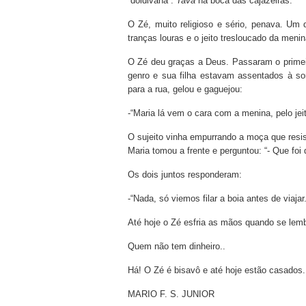
“doidivana”.
Tava
na boca das cajazeiras.
O Zé, muito religioso e sério, penava. Um 
tranças louras e o jeito tresloucado da men
O Zé deu graças a Deus. Passaram o primei
genro e sua filha estavam assentados à s
para a rua, gelou e gaguejou:
-“Maria lá vem o cara com a menina, pelo jei
O sujeito vinha empurrando a moça que resis
Maria tomou a frente e perguntou: “- Que foi
Os dois juntos responderam:
-“Nada, só viemos filar a boia antes de viajar.
Até hoje o Zé esfria as mãos quando se lemb
Quem não tem dinheiro..
Há! O Zé é bisavô e até hoje estão casados.
MARIO F. S. JUNIOR