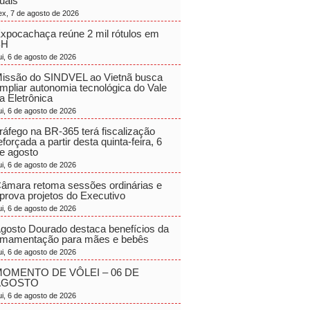
uais
ex, 7 de agosto de 2026
xpocachaça reúne 2 mil rótulos em
BH
ui, 6 de agosto de 2026
issão do SINDVEL ao Vietnã busca
mpliar autonomia tecnológica do Vale
a Eletrônica
ui, 6 de agosto de 2026
ráfego na BR-365 terá fiscalização
eforçada a partir desta quinta-feira, 6
e agosto
ui, 6 de agosto de 2026
âmara retoma sessões ordinárias e
prova projetos do Executivo
ui, 6 de agosto de 2026
gosto Dourado destaca benefícios da
mamentação para mães e bebês
ui, 6 de agosto de 2026
OMENTO DE VÔLEI – 06 DE
AGOSTO
ui, 6 de agosto de 2026