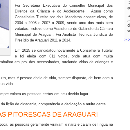
D
Foi Secretária Executiva do Conselho Municipal dos
q
Direitos da Criança e do Adolescente. Atuou como
P
Conselheira Tutelar por dois Mandatos consecutivos, de
c
2004 a 2006 e 2007 a 2009, sendo uma das mais bem
d
votadas. Esteve como Assistente de Gabinete da Câmara
q
Municipal de Araguari. Foi Analista Técnica Jurídica do
> >
Presídio de Araguari 2011 a 2014.
Em 2015 se candidatou novamente a Conselheira Tutelar
e foi eleita com 611 votos, onde atua com muita
abalhar em prol dos necessitados, tutelando vidas de crianças e
uito, mas é pessoa cheia de vida, sempre disposta, de bem com a
sua vida.
mpre coloca as pessoas certas em seu devido lugar.
dá lição de cidadania, competência e dedicação a muita gente.
AS PITORESCAS DE ARAGUARI
época, as pessoas geralmente viravam o nariz e caiam de língua na