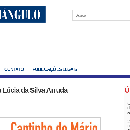
CONTATO
PUBLICAÇÕES LEGAIS
 Lúcia da Silva Arruda
Ú
C
d
s
2
u