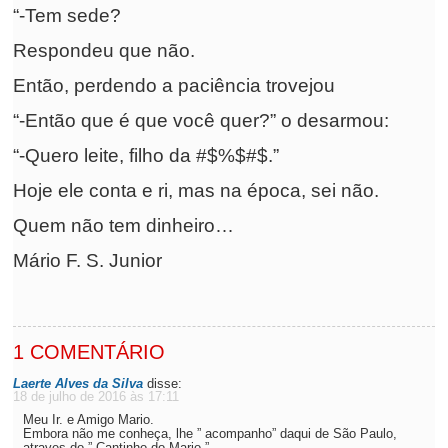
“-Tem sede?
Respondeu que não.
Então, perdendo a paciência trovejou
“-Então que é que você quer?” o desarmou:
“-Quero leite, filho da #$%$#$.”
Hoje ele conta e ri, mas na época, sei não.
Quem não tem dinheiro…
Mário F. S. Junior
1 COMENTÁRIO
Laerte Alves da Silva
disse:
18 de julho de 2016 às 17:11
Meu Ir. e Amigo Mario.
Embora não me conheça, lhe ” acompanho” daqui de São Paulo,
atraves do ” Cantinho do Mario.”