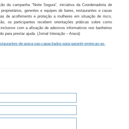
ção da campanha “Noite Segura”, iniciativa da Coordenadoria de
 proprietários, gerentes e equipes de bares, restaurantes e casas
idas de acolhimento e proteção a mulheres em situação de risco,
ção, os participantes recebem orientações práticas sobre como
 inclusive com a afixação de adesivos informativos nos banheiros
do para prestar ajuda. (Jornal Interação – Araxá)
estaurantes-de-araxa-sao-capacitados-para-garantir-protecao-as-