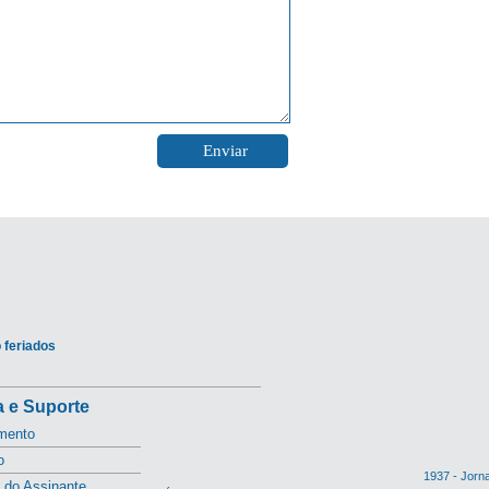
 feriados
 e Suporte
mento
o
1937 - Jorn
l do Assinante