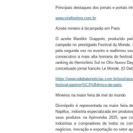
Principais destaques dos jornais e portais i
www.sindijorimg.com.br
Azeite mineiro é bicampeão em Paris
O azeite Mantikir Grappolo, produzido pe
campeão no prestigiado Festival du Monde, e
pela segunda vez no evento e reafirmou seu
consecutivo a mais alta honraria do festiv
ranking do Hemisfério Sul no Olío Nuovo Days
conceituado jornal francês Le Monde. (O Deb
https://www.odebatenoticias.com.br/post
festival-gastron%C3%B4mico-de-paris
Mineiros na maior feira de mel do mundo
Divinópolis é representada na maior feira
Napillus, indústria especializada em produto
seus produtos na Apimondia 2025, que com
indústrias e compradores de todos os cont
negócios, inovação e exportação no setor apí