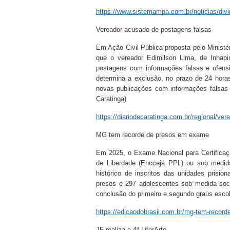
https://www.sistemampa.com.br/noticias/divino
Vereador acusado de postagens falsas
Em Ação Civil Pública proposta pelo Ministér
que o vereador Edimilson Lima, de Inhapi
postagens com informações falsas e ofens
determina a exclusão, no prazo de 24 hora
novas publicações com informações falsas o
Caratinga)
https://diariodecaratinga.com.br/regional/ver
MG tem recorde de presos em exame
Em 2025, o Exame Nacional para Certifica
de Liberdade (Encceja PPL) ou sob medida
histórico de inscritos das unidades prisio
presos e 297 adolescentes sob medida soci
conclusão do primeiro e segundo graus escola
https://edicaodobrasil.com.br/mg-tem-record
JF realiza a 4ª LiterArte