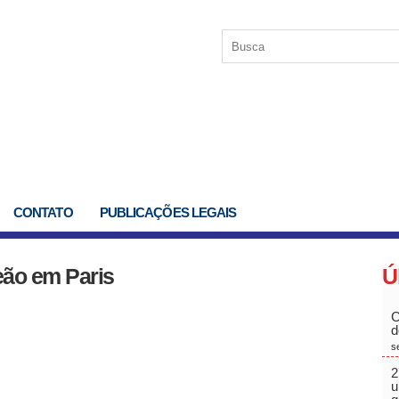
CONTATO
PUBLICAÇÕES LEGAIS
eão em Paris
Ú
C
d
s
2
u