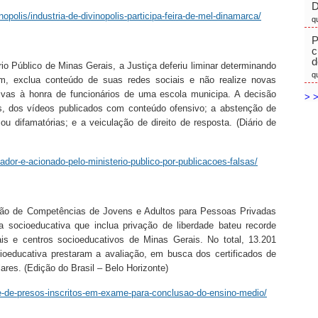
D
polis/industria-de-divinopolis-participa-feira-de-mel-dinamarca/
q
P
c
d
io Público de Minas Gerais, a Justiça deferiu liminar determinando
q
m, exclua conteúdo de suas redes sociais e não realize novas
ivas à honra de funcionários de uma escola municipa. A decisão
> >
s, dos vídeos publicados com conteúdo ofensivo; a abstenção de
u difamatórias; e a veiculação de direito de resposta. (Diário de
eador-e-acionado-pelo-ministerio-publico-por-publicacoes-falsas/
ção de Competências de Jovens e Adultos para Pessoas Privadas
 socioeducativa que inclua privação de liberdade bateu recorde
nais e centros socioeducativos de Minas Gerais. No total, 13.201
oeducativa prestaram a avaliação, em busca dos certificados de
res. (Edição do Brasil – Belo Horizonte)
e-de-presos-inscritos-em-exame-para-conclusao-do-ensino-medio/