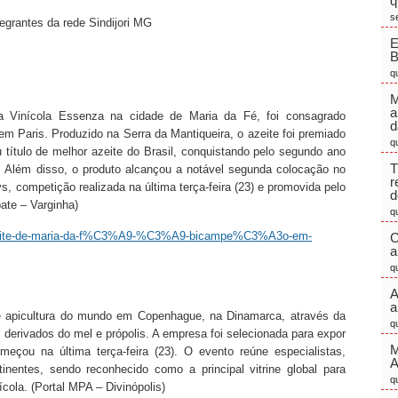
q
s
ntegrantes da rede Sindijori MG
E
q
M
a
la Vinícola Essenza na cidade de Maria da Fé, foi consagrado
d
m Paris. Produzido na Serra da Mantiqueira, o azeite foi premiado
q
 título de melhor azeite do Brasil, conquistando pelo segundo ano
T
al. Além disso, o produto alcançou a notável segunda colocação no
r
, competição realizada na última terça-feira (23) e promovida pelo
d
ate – Varginha)
q
/azeite-de-maria-da-f%C3%A9-%C3%A9-bicampe%C3%A3o-em-
C
a
q
A
a
 de apicultura do mundo em Copenhague, na Dinamarca, através da
q
s derivados do mel e própolis. A empresa foi selecionada para expor
M
eçou na última terça-feira (23). O evento reúne especialistas,
inentes, sendo reconhecido como a principal vitrine global para
q
cola. (Portal MPA – Divinópolis)