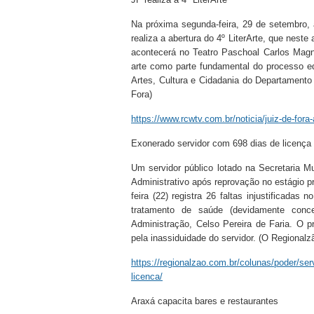
Na próxima segunda-feira, 29 de setembro, 
realiza a abertura do 4º LiterArte, que nes
acontecerá no Teatro Paschoal Carlos Magn
arte como parte fundamental do processo ed
Artes, Cultura e Cidadania do Departamen
Fora)
https://www.rcwtv.com.br/noticia/juiz-de-fora
Exonerado servidor com 698 dias de licença
Um servidor público lotado na Secretaria M
Administrativo após reprovação no estágio pr
feira (22) registra 26 faltas injustificadas
tratamento de saúde (devidamente conce
Administração, Celso Pereira de Faria. O p
pela inassiduidade do servidor. (O Regionalz
https://regionalzao.com.br/colunas/poder/ser
licenca/
Araxá capacita bares e restaurantes