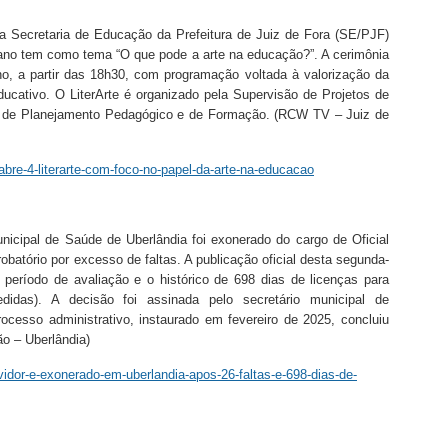
a Secretaria de Educação da Prefeitura de Juiz de Fora (SE/PJF)
te ano tem como tema “O que pode a arte na educação?”. A cerimônia
o, a partir das 18h30, com programação voltada à valorização da
ucativo. O LiterArte é organizado pela Supervisão de Projetos de
to de Planejamento Pedagógico e de Formação. (RCW TV – Juiz de
-abre-4-literarte-com-foco-no-papel-da-arte-na-educacao
unicipal de Saúde de Uberlândia foi exonerado do cargo de Oficial
obatório por excesso de faltas. A publicação oficial desta segunda-
 no período de avaliação e o histórico de 698 dias de licenças para
didas). A decisão foi assinada pelo secretário municipal de
rocesso administrativo, instaurado em fevereiro de 2025, concluiu
ão – Uberlândia)
vidor-e-exonerado-em-uberlandia-apos-26-faltas-e-698-dias-de-