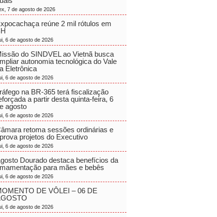
uais
ex, 7 de agosto de 2026
xpocachaça reúne 2 mil rótulos em
BH
ui, 6 de agosto de 2026
issão do SINDVEL ao Vietnã busca
mpliar autonomia tecnológica do Vale
a Eletrônica
ui, 6 de agosto de 2026
ráfego na BR-365 terá fiscalização
eforçada a partir desta quinta-feira, 6
e agosto
ui, 6 de agosto de 2026
âmara retoma sessões ordinárias e
prova projetos do Executivo
ui, 6 de agosto de 2026
gosto Dourado destaca benefícios da
mamentação para mães e bebês
ui, 6 de agosto de 2026
OMENTO DE VÔLEI – 06 DE
AGOSTO
ui, 6 de agosto de 2026