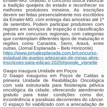
Emater-MG. Gratuito, o concurso busca valorizar
a tradição queijeira do estado e reconhecer os
melhores produtores mineiros. As inscrições
devem ser feitas presencialmente nos escritórios
da Emater-MG, com entrega das amostras até 1º
de setembro. Podem participar produtores com
registro em serviços de inspeção e classificação
prévia em concursos regionais, com categorias
que contemplam diferentes tipos de maturação e
regiões como Canastra, Serro, Araxá, entre
outras. (Jornal Esplanada – Belo Horizonte)
https://www.jornalesplanada.com.br/concurso-
estadual-de-queijos-artesanais-de-minas-abre-
inscricoes-para-edicao-2025#google_vignette
Gaapo inaugura Unidade em Poços
O Gaapo inaugurou em Poços de Caldas a
primeira Unidade de Reabilitação Oncológica
com sala estruturada para fisioterapia pélvica
oncológica da cidade, oferecendo atendimento
gratuito para tratar condições como dor,
incontinência e paralisias decorrentes do câncer.
O espaço foi viabilizado com a arrecadação de