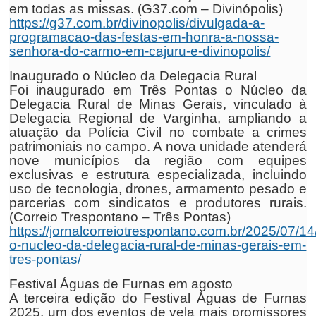
em todas as missas. (G37.com – Divinópolis)
https://g37.com.br/divinopolis/divulgada-a-
programacao-das-festas-em-honra-a-nossa-
senhora-do-carmo-em-cajuru-e-divinopolis/
Inaugurado o Núcleo da Delegacia Rural
Foi inaugurado em Três Pontas o Núcleo da
Delegacia Rural de Minas Gerais, vinculado à
Delegacia Regional de Varginha, ampliando a
atuação da Polícia Civil no combate a crimes
patrimoniais no campo. A nova unidade atenderá
nove municípios da região com equipes
exclusivas e estrutura especializada, incluindo
uso de tecnologia, drones, armamento pesado e
parcerias com sindicatos e produtores rurais.
(Correio Trespontano – Três Pontas)
https://jornalcorreiotrespontano.com.br/2025/07/1
o-nucleo-da-delegacia-rural-de-minas-gerais-em-
tres-pontas/
Festival Águas de Furnas em agosto
A terceira edição do Festival Águas de Furnas
2025, um dos eventos de vela mais promissores