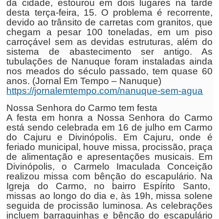
da cidade, estourou em dois lugares na tarde
desta terça-feira, 15. O problema é recorrente,
devido ao trânsito de carretas com granitos, que
chegam a pesar 100 toneladas, em um piso
carroçável sem as devidas estruturas, além do
sistema de abastecimento ser antigo. As
tubulações de Nanuque foram instaladas ainda
nos meados do século passado, tem quase 60
anos. (Jornal Em Tempo – Nanuque)
https://jornalemtempo.com/nanuque-sem-agua
Nossa Senhora do Carmo tem festa
A festa em honra a Nossa Senhora do Carmo
está sendo celebrada em 16 de julho em Carmo
do Cajuru e Divinópolis. Em Cajuru, onde é
feriado municipal, houve missa, procissão, praça
de alimentação e apresentações musicais. Em
Divinópolis, o Carmelo Imaculada Conceição
realizou missa com bênção do escapulário. Na
Igreja do Carmo, no bairro Espírito Santo,
missas ao longo do dia e, às 19h, missa solene
seguida de procissão luminosa. As celebrações
incluem barraquinhas e bênção do escapulário