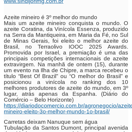
www.sindijorimg.com.br
Azeite mineiro é 3º melhor do mundo
Mais um azeite mineiro conquista o mundo. O
azeite Coratina, da Vinícola Essenza, produzido
na Serra da Mantiqueira, em Maria da Fé, no Sul
de Minas Gerais, foi eleito o melhor azeite do
Brasil, no Terraolivo IOOC 2025 Awards.
Promovida por Israel, a premiação é uma das
principais competições internacionais de azeite
extravirgem. Na manhã de ontem (15), durante
um evento na Ilha de Chipre, a marca recebeu o
título “Best Of Brazil” ou “O melhor do Brasil” e
posicionou a vinícola no ranking dos 10
melhores produtores de azeite do mundo, em 3º
lugar, atrás apenas da Espanha. (Diário do
Comércio – Belo Horizonte)
https://diariodocomercio.com.br/agronegocio/azeit
mineiro-eleito-3o-melhor-mundo-1o-brasil/
Carretas deixam Nanuque sem água
Tubulação da Santos Dumont, principal avenida