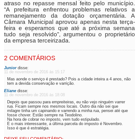
atraso no repasse mensal feito pelo município.
“A prefeitura enfrentou problemas relativos a
remanejamento da dotação orçamentária. A
Câmara Municipal aprovou apenas nesta terça-
feira e esperamos que até a próxima semana
tudo seja resolvido”, argumentou o proprietário
da empresa terceirizada.
2 COMENTÁRIOS
Junior
disse:
11 de novembro de 2016 às 15:17
Mas aonde o serviço é prestado? Pois a cidade inteira a 4 anos, não
tem a devida conservação e varrição.
Eliane
disse:
11 de novembro de 2016 às 18:08
Depois que passou para empreiteiras, eu não vejo ninguém varrer
rua. Ficam sempre nos mesmos locais. Outro dia não sei que
milagre tinha um capinando e varrendo a minha rua, pensei até que
fosse chover. Estão sempre na Teodolino.
Na hora de cobrar no imposto, vem tudo estipulado.
E o mais interessante, a última parcela do imposto é Novembro.
Isso é que é estratégia.
DEIXE SEU COMENTÁRIO: