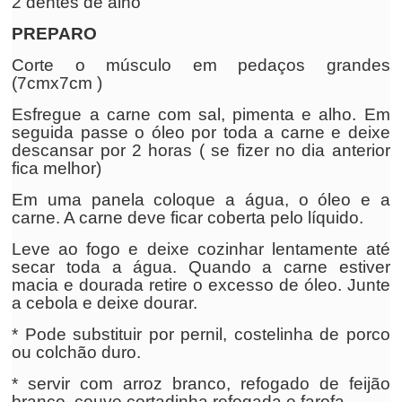
2 dentes de alho
PREPARO
Corte o músculo em pedaços grandes
(7cmx7cm )
Esfregue a carne com sal, pimenta e alho. Em
seguida passe o óleo por toda a carne e deixe
descansar por 2 horas ( se fizer no dia anterior
fica melhor)
Em uma panela coloque a água, o óleo e a
carne. A carne deve ficar coberta pelo líquido.
Leve ao fogo e deixe cozinhar lentamente até
secar toda a água. Quando a carne estiver
macia e dourada retire o excesso de óleo. Junte
a cebola e deixe dourar.
* Pode substituir por pernil, costelinha de porco
ou colchão duro.
* servir com arroz branco, refogado de feijão
branco, couve cortadinha refogada e farofa