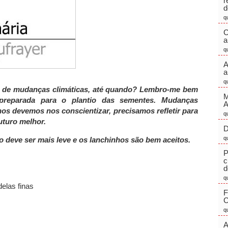
r
d
q
C
a
q
A
a
q
as de mudanças climáticas, até quando? Lembro-me bem
M
preparada para o plantio das sementes. Mudanças
s devemos nos conscientizar, precisamos refletir para
q
uturo melhor.
D
q
o deve ser mais leve e os lanchinhos são bem aceitos.
P
c
d
q
elas finas
F
C
q
A