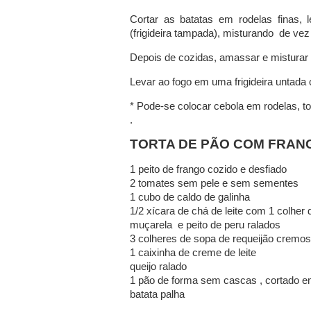
Cortar as batatas em rodelas finas, 
(frigideira tampada), misturando de ve
Depois de cozidas, amassar e misturar 
Levar ao fogo em uma frigideira untada 
* Pode-se colocar cebola em rodelas, t
.
TORTA DE PÃO COM FRAN
1 peito de frango cozido e desfiado
2 tomates sem pele e sem sementes
1 cubo de caldo de galinha
1/2 xícara de chá de leite com 1 colher 
muçarela e peito de peru ralados
3 colheres de sopa de requeijão cremo
1 caixinha de creme de leite
queijo ralado
1 pão de forma sem cascas , cortado 
batata palha