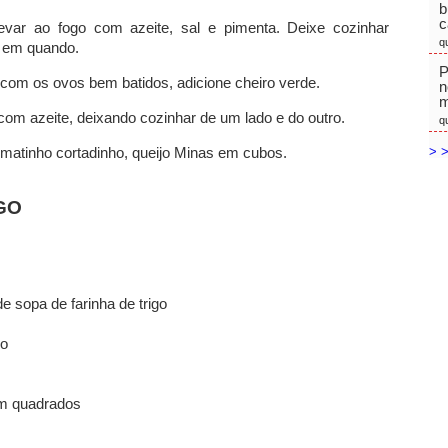
b
c
levar ao fogo com azeite, sal e pimenta. Deixe cozinhar
q
z em quando.
P
com os ovos bem batidos, adicione cheiro verde.
n
m
com azeite, deixando cozinhar de um lado e do outro.
q
> >
omatinho cortadinho, queijo Minas em cubos.
GO
de sopa de farinha de trigo
so
em quadrados