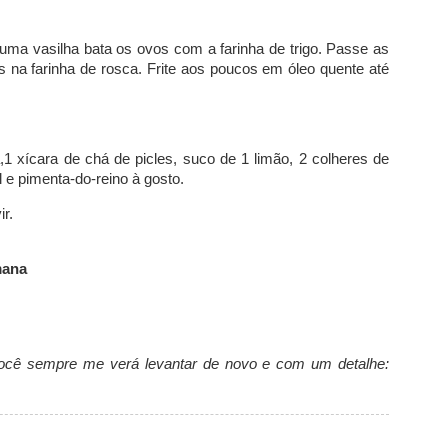
m uma vasilha bata os ovos com a farinha de trigo. Passe as
s na farinha de rosca. Frite aos poucos em óleo quente até
da,1 xícara de chá de picles, suco de 1 limão, 2 colheres de
l e pimenta-do-reino à gosto.
r.
mana
Você sempre me verá levantar de novo e com um detalhe: