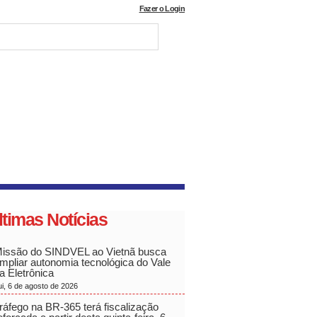
Fazer o Login
ltimas Notícias
issão do SINDVEL ao Vietnã busca
mpliar autonomia tecnológica do Vale
a Eletrônica
ui, 6 de agosto de 2026
ráfego na BR-365 terá fiscalização