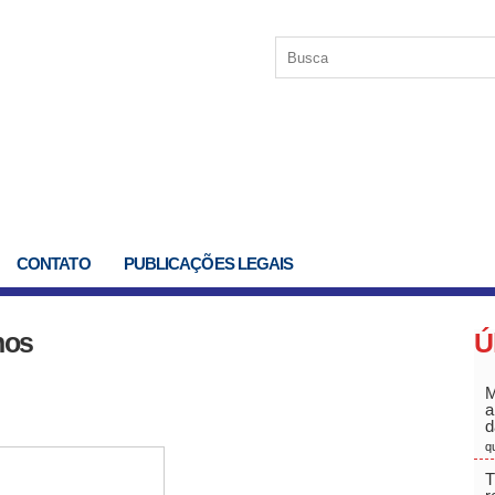
CONTATO
PUBLICAÇÕES LEGAIS
hos
Ú
M
a
d
q
T