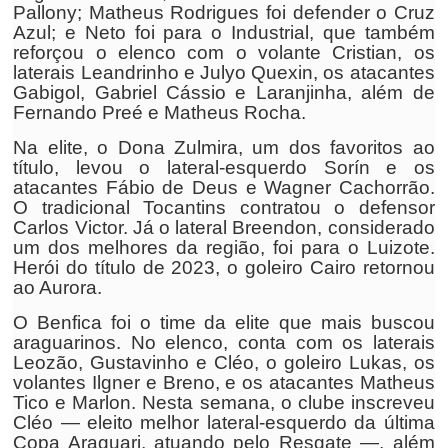
Pallony; Matheus Rodrigues foi defender o Cruz
Azul; e Neto foi para o Industrial, que também
reforçou o elenco com o volante Cristian, os
laterais Leandrinho e Julyo Quexin, os atacantes
Gabigol, Gabriel Cássio e Laranjinha, além de
Fernando Preé e Matheus Rocha.
Na elite, o Dona Zulmira, um dos favoritos ao
título, levou o lateral-esquerdo Sorín e os
atacantes Fábio de Deus e Wagner Cachorrão.
O tradicional Tocantins contratou o defensor
Carlos Victor. Já o lateral Breendon, considerado
um dos melhores da região, foi para o Luizote.
Herói do título de 2023, o goleiro Cairo retornou
ao Aurora.
O Benfica foi o time da elite que mais buscou
araguarinos. No elenco, conta com os laterais
Leozão, Gustavinho e Cléo, o goleiro Lukas, os
volantes Ilgner e Breno, e os atacantes Matheus
Tico e Marlon. Nesta semana, o clube inscreveu
Cléo — eleito melhor lateral-esquerdo da última
Copa Araguari, atuando pelo Resgate —, além