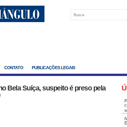
CONTATO
PUBLICAÇÕES LEGAIS
o Bela Suíça, suspeito é preso pela
Ú
e
P
c
q
N
E