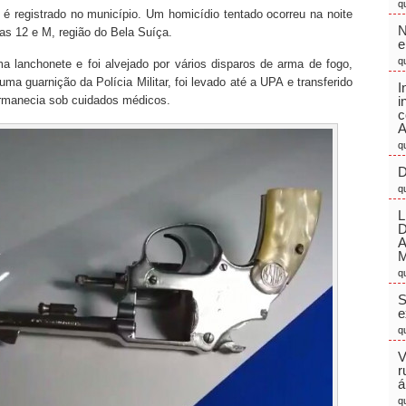
q
 é registrado no município. Um homicídio tentado ocorreu na noite
N
uas 12 e M, região do Bela Suíça.
e
q
 lanchonete e foi alvejado por vários disparos de arma de fogo,
uma guarnição da Polícia Militar, foi levado até a UPA e transferido
I
ermanecia sob cuidados médicos.
i
c
A
q
D
q
L
M
q
S
e
q
V
r
á
q