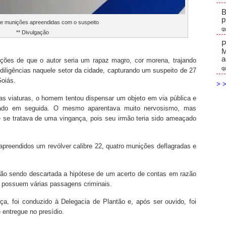
B
p
 e munições apreendidas com o suspeito
q
** Divulgação
P
M
a
ções de que o autor seria um rapaz magro, cor morena, trajando
q
diligências naquele setor da cidade, capturando um suspeito de 27
Goiás.
> >
as viaturas, o homem tentou dispensar um objeto em via pública e
dado em seguida. O mesmo aparentava muito nervosismo, mas
e se tratava de uma vingança, pois seu irmão teria sido ameaçado
apreendidos um revólver calibre 22, quatro munições deflagradas e
, não sendo descartada a hipótese de um acerto de contas em razão
s possuem várias passagens criminais.
a, foi conduzido à Delegacia de Plantão e, após ser ouvido, foi
 entregue no presídio.