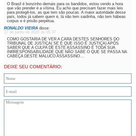
O Brasil é bonzinho demais para os bandidos, estou vendo a hora
que vão prender é a vítima. Eu acho que precisam fazer mais leis
para protegê-los, as que tem são poucas. A maior autoridade desse
país, todos já sabem quem é, lá não tem saidinha, não tem hábeas
corpus e é prisão perpétua.
RONALDO VIEIRA
disse:
17 de junho de 2023 às 05:37
COMO GOSTARIA DE VER A CARA DESTES SENHORES DO
TRIBUNAL DE JUSTIÇA( SE É QUE ISSO É JUSTIÇA) APÓS
SABER QUE A CULPA DE ESTE ASSASSINO É TODA SUA
INRRESPONSABILIDADE QUE NÃO SABE O QUE SE PASSA NA
CABEÇA DESTE MALUCO ASSASSINO…
DEIXE SEU COMENTÁRIO: