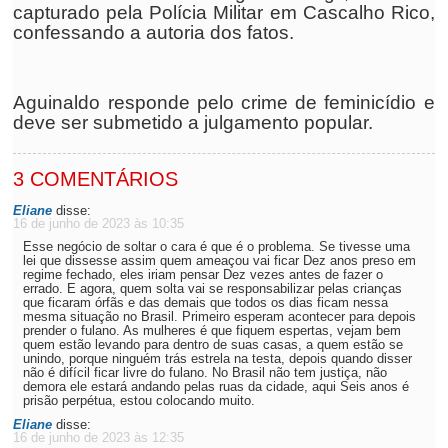
capturado pela Polícia Militar em Cascalho Rico,
confessando a autoria dos fatos.
Aguinaldo responde pelo crime de feminicídio e
deve ser submetido a julgamento popular.
3 COMENTÁRIOS
Eliane
disse:
16 de junho de 2023 às 10:35
Esse negócio de soltar o cara é que é o problema. Se tivesse uma
lei que dissesse assim quem ameaçou vai ficar Dez anos preso em
regime fechado, eles iriam pensar Dez vezes antes de fazer o
errado. E agora, quem solta vai se responsabilizar pelas crianças
que ficaram órfãs e das demais que todos os dias ficam nessa
mesma situação no Brasil. Primeiro esperam acontecer para depois
prender o fulano. As mulheres é que fiquem espertas, vejam bem
quem estão levando para dentro de suas casas, a quem estão se
unindo, porque ninguém trás estrela na testa, depois quando disser
não é difícil ficar livre do fulano. No Brasil não tem justiça, não
demora ele estará andando pelas ruas da cidade, aqui Seis anos é
prisão perpétua, estou colocando muito.
Eliane
disse:
16 de junho de 2023 às 12:35