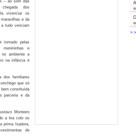
te – ao som das
a chegada dos
q
a vivenciar os
D
 maravilhas e da
q
 a tudo venciam
> >
oi tomado pelas
s menininhas e
o no ambiente a
mo na infância é
 dos familiares
aconchego que só
 bem constituída
a parceria e da
ustavo Monteiro
o a tira colo os
 a prima Isadora,
vestimentas de