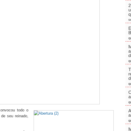
2
u
q
s
E
q
M
a
d
q
T
r
d
q
C
a
q
convocou todo o
A
a
 de seu reinado,
q
M