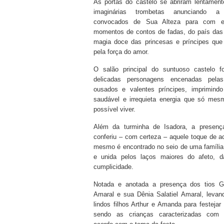
As portas do castelo se abriram lentamen
imaginárias trombetas anunciando 
convocados de Sua Alteza para com el
momentos de contos de fadas, do país das
magia doce das princesas e príncipes que
pela força do amor.
O salão principal do suntuoso castelo f
delicadas personagens encenadas pela
ousados e valentes príncipes, imprimind
saudável e irrequieta energia que só mes
possível viver.
Além da turminha de Isadora, a presença
conferiu – com certeza – aquele toque de 
mesmo é encontrado no seio de uma família
e unida pelos laços maiores do afeto, d
cumplicidade.
Notada e anotada a presença dos tios G
Amaral e sua Dênia Salatiel Amaral, levand
lindos filhos Arthur e Amanda para festejar
sendo as crianças caracterizadas com 