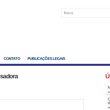
CONTATO
PUBLICAÇÕES LEGAIS
Isadora
Ú
M
s
C
d
s