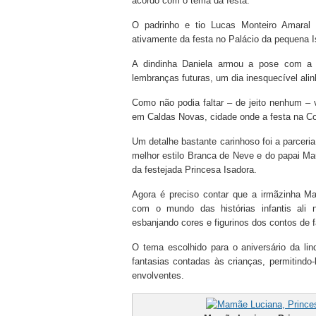
acordo com o tema da festa.
O padrinho e tio Lucas Monteiro Amaral
ativamente da festa no Palácio da pequena 
A dindinha Daniela armou a pose com a af
lembranças futuras, um dia inesquecível alin
Como não podia faltar – de jeito nenhum –
em Caldas Novas, cidade onde a festa na Co
Um detalhe bastante carinhoso foi a parce
melhor estilo Branca de Neve e do papai Mau
da festejada Princesa Isadora.
Agora é preciso contar que a irmãzinha Ma
com o mundo das histórias infantis ali
esbanjando cores e figurinos dos contos de 
O tema escolhido para o aniversário da li
fantasias contadas às crianças, permitindo-
envolventes.