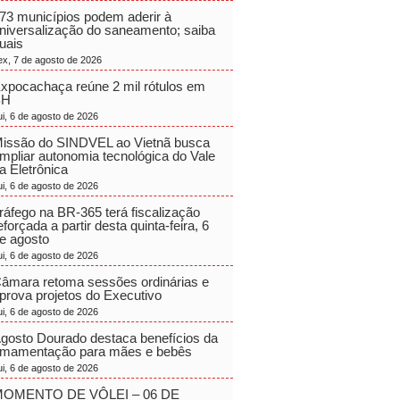
73 municípios podem aderir à
niversalização do saneamento; saiba
uais
ex, 7 de agosto de 2026
xpocachaça reúne 2 mil rótulos em
BH
ui, 6 de agosto de 2026
issão do SINDVEL ao Vietnã busca
mpliar autonomia tecnológica do Vale
a Eletrônica
ui, 6 de agosto de 2026
ráfego na BR-365 terá fiscalização
eforçada a partir desta quinta-feira, 6
e agosto
ui, 6 de agosto de 2026
âmara retoma sessões ordinárias e
prova projetos do Executivo
ui, 6 de agosto de 2026
gosto Dourado destaca benefícios da
mamentação para mães e bebês
ui, 6 de agosto de 2026
OMENTO DE VÔLEI – 06 DE