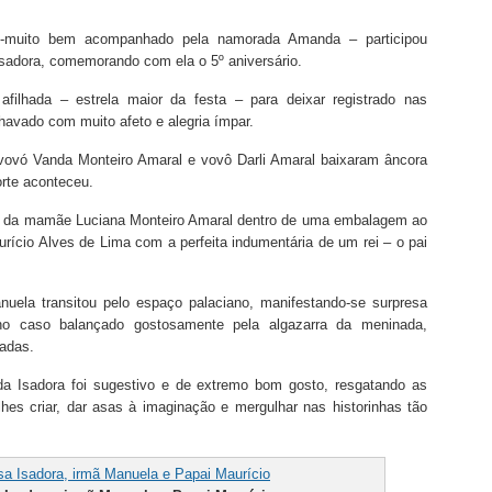
 -muito bem acompanhado pela namorada Amanda – participou
Isadora, comemorando com ela o 5º aniversário.
ilhada – estrela maior da festa – para deixar registrado nas
havado com muito afeto e alegria ímpar.
 vovó Vanda Monteiro Amaral e vovô Darli Amaral baixaram âncora
rte aconteceu.
ria da mamãe Luciana Monteiro Amaral dentro de uma embalagem ao
rício Alves de Lima com a perfeita indumentária de um rei – o pai
nuela transitou pelo espaço palaciano, manifestando-se surpresa
 no caso balançado gostosamente pela algazarra da meninada,
fadas.
nda Isadora foi sugestivo e de extremo bom gosto, resgatando as
lhes criar, dar asas à imaginação e mergulhar nas historinhas tão