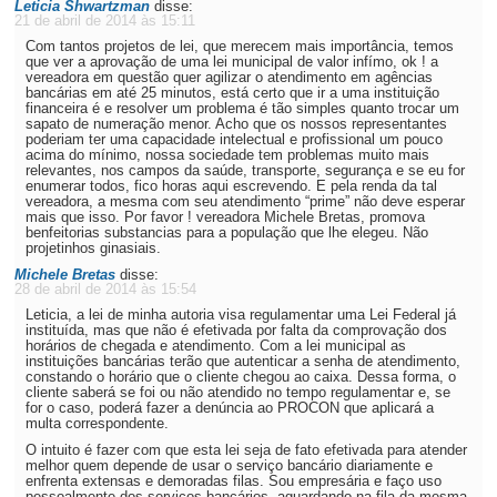
Leticia Shwartzman
disse:
21 de abril de 2014 às 15:11
Com tantos projetos de lei, que merecem mais importância, temos
que ver a aprovação de uma lei municipal de valor infímo, ok ! a
vereadora em questão quer agilizar o atendimento em agências
bancárias em até 25 minutos, está certo que ir a uma instituição
financeira é e resolver um problema é tão simples quanto trocar um
sapato de numeração menor. Acho que os nossos representantes
poderiam ter uma capacidade intelectual e profissional um pouco
acima do mínimo, nossa sociedade tem problemas muito mais
relevantes, nos campos da saúde, transporte, segurança e se eu for
enumerar todos, fico horas aqui escrevendo. E pela renda da tal
vereadora, a mesma com seu atendimento “prime” não deve esperar
mais que isso. Por favor ! vereadora Michele Bretas, promova
benfeitorias substancias para a população que lhe elegeu. Não
projetinhos ginasiais.
Michele Bretas
disse:
28 de abril de 2014 às 15:54
Leticia, a lei de minha autoria visa regulamentar uma Lei Federal já
instituída, mas que não é efetivada por falta da comprovação dos
horários de chegada e atendimento. Com a lei municipal as
instituições bancárias terão que autenticar a senha de atendimento,
constando o horário que o cliente chegou ao caixa. Dessa forma, o
cliente saberá se foi ou não atendido no tempo regulamentar e, se
for o caso, poderá fazer a denúncia ao PROCON que aplicará a
multa correspondente.
O intuito é fazer com que esta lei seja de fato efetivada para atender
melhor quem depende de usar o serviço bancário diariamente e
enfrenta extensas e demoradas filas. Sou empresária e faço uso
pessoalmente dos serviços bancários, aguardando na fila da mesma