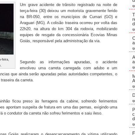
d
Um grave acidente de trânsito registrado na noite de
q
terça-feira (30) deixou um motorista gravemente ferido
T
na BR-050, entre os municípios de Cumari (GO) e
r
Araguari (MG). A colisão traseira ocorreu por volta das
d
22h20, na altura do km 304 da rodovia, mobilizando
q
equipes de resgate da concessionária Ecovias Minas
C
Goiás, responsável pela administração da via.
a
q
A
-feira,
a
Segundo as informações apuradas, o acidente
.
q
envolveu uma carreta carregada com adubo e um
âncias que ainda serão apuradas pelas autoridades competentes, o
M
raseira da carreta.
q
D
nhão ficou preso às ferragens da cabine, sofrendo ferimentos
q
ões apontam suspeita de fratura em uma das pernas, exigindo uma
P
 o condutor da carreta não sofreu ferimentos e saiu ileso.
c
d
q
F
as Goiás realizaram o desencarceramento da vítima utilizando