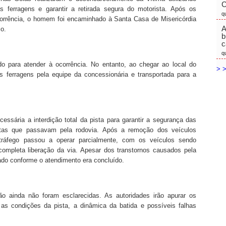
C
s ferragens e garantir a retirada segura do motorista. Após os
q
corrência, o homem foi encaminhado à Santa Casa de Misericórdia
A
o.
b
c
q
 para atender à ocorrência. No entanto, ao chegar ao local do
> >
das ferragens pela equipe da concessionária e transportada para a
cessária a interdição total da pista para garantir a segurança das
stas que passavam pela rodovia. Após a remoção dos veículos
tráfego passou a operar parcialmente, com os veículos sendo
completa liberação da via. Apesar dos transtornos causados pela
zado conforme o atendimento era concluído.
ão ainda não foram esclarecidas. As autoridades irão apurar os
 as condições da pista, a dinâmica da batida e possíveis falhas