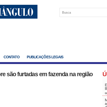
CONTATO
PUBLICAÇÕES LEGAIS
re são furtadas em fazenda na região
Ú
E
q
M
a