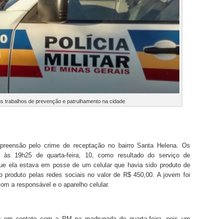
seus trabalhos de prevenção e patrulhamento na cidade
reensão pelo crime de receptação no bairro Santa Helena. Os
al às 19h25 de quarta-feira, 10, como resultado do serviço de
que ela estava em posse de um celular que havia sido produto de
u o produto pelas redes sociais no valor de R$ 450,00. A jovem foi
om a responsável e o aparelho celular.
u em contato com a PM na madrugada de quarta-feira, pois um