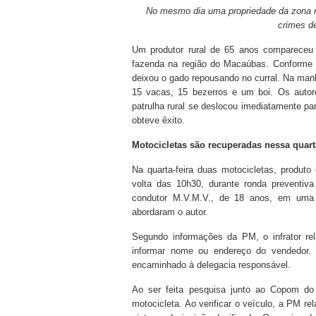
No mesmo dia uma propriedade da zona ru
crimes de
Um produtor rural de 65 anos compareceu a
fazenda na região do Macaúbas. Conforme r
deixou o gado repousando no curral. Na manh
15 vacas, 15 bezerros e um boi. Os autor
patrulha rural se deslocou imediatamente p
obteve êxito.
Motocicletas são recuperadas nessa quarta
Na quarta-feira duas motocicletas, produto 
volta das 10h30, durante ronda preventiva
condutor M.V.M.V., de 18 anos, em uma 
abordaram o autor.
Segundo informações da PM, o infrator re
informar nome ou endereço do vendedor.
encaminhado à delegacia responsável.
Ao ser feita pesquisa junto ao Copom do 
motocicleta. Ao verificar o veículo, a PM 