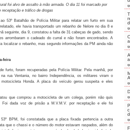
d
ral foi alvo de assalto à mão armada. O dia 11 foi marcado por
q
 receptação e tráfico de drogas
T
r
o 53º Batalhão de Polícia Militar para relatar um furto em sua
d
elatado, ele havia transportado um rebanho de Nelore no dia 8 e
q
ã seguinte, dia 9, constatou a falta de 31 cabeças de gado, sendo
C
es arrombaram o cadeado do curral e não foram encontrados. A
a
ara localizar o rebanho, mas segundo informações da PM ainda não
q
A
a
-feira
q
de furto, foram recuperadas pela Polícia Militar. Pela manhã, por
M
 na rua Ventania, no bairro Independência, os militares viram o
motocicleta Honda. A placa do veículo gerou suspeita e eles
q
D
latou que comprou a motocicleta de um colega, porém não quis
q
 Foi dada voz de prisão a M.V.M.V. por receptação e ele foi
P
c
d
53º BPM, foi constatada que a placa fixada pertencia a outra
q
relata que o chassi e o número do motor estavam raspados, além do
F