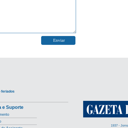
 feriados
 e Suporte
mento
o
1937 - Jorn