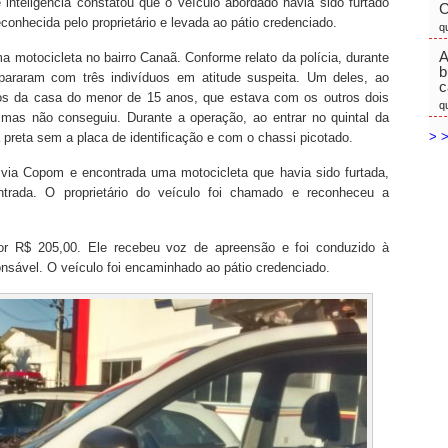
 inteligência constatou que o veículo abordado havia sido furtado
C
econhecida pelo proprietário e levada ao pátio credenciado.
q
A
motocicleta no bairro Canaã. Conforme relato da polícia, durante
b
epararam com três indivíduos em atitude suspeita. Um deles, ao
c
ndos da casa do menor de 15 anos, que estava com os outros dois
q
, mas não conseguiu. Durante a operação, ao entrar no quintal da
> >
 preta sem a placa de identificação e com o chassi picotado.
ta via Copom e encontrada uma motocicleta que havia sido furtada,
trada. O proprietário do veículo foi chamado e reconheceu a
or R$ 205,00. Ele recebeu voz de apreensão e foi conduzido à
nsável. O veículo foi encaminhado ao pátio credenciado.