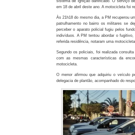
sistema de ignição danificado. O serviço de
em 18 de abril deste ano. A motocicleta foi r
Às 21h18 do mesmo dia, a PM recuperou uma 
patrulhamento no bairro os militares se d
perceber o aparato policial fugiu pelos fu
indivíduos. A PM tentou abordar o fugitivo
referida residência, notaram uma motocicleta
Segundo os policiais, foi realizada consul
com as mesmas características da encon
motocicleta.
O menor afirmou que adquiriu o veículo p
delegacia de plantão, acompanhado do respo